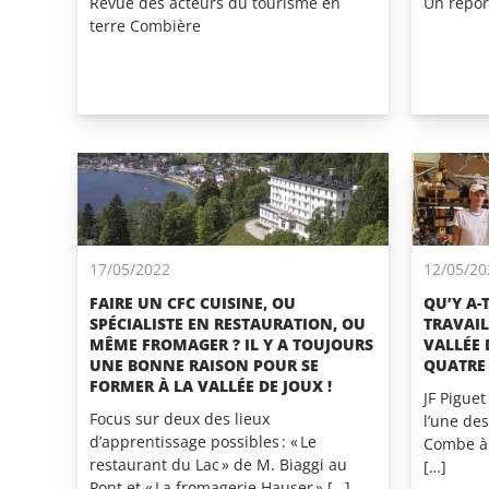
Revue des acteurs du tourisme en
Un repor
terre Combière
17/05/2022
12/05/20
FAIRE UN CFC CUISINE, OU
QU’Y A-T
SPÉCIALISTE EN RESTAURATION, OU
TRAVAIL
MÊME FROMAGER ? IL Y A TOUJOURS
VALLÉE 
UNE BONNE RAISON POUR SE
QUATRE
FORMER À LA VALLÉE DE JOUX !
JF Piguet
Focus sur deux des lieux
l’une de
d’apprentissage possibles : « Le
Combe à 
restaurant du Lac » de M. Biaggi au
[…]
Pont et « La fromagerie Hauser » […]