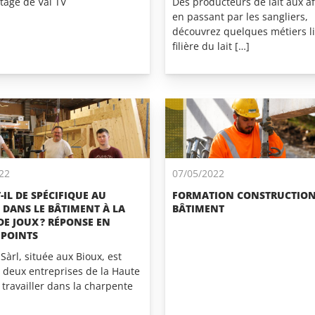
tage de Val TV
Des producteurs de lait aux af
en passant par les sangliers,
découvrez quelques métiers li
filière du lait […]
22
07/05/2022
-IL DE SPÉCIFIQUE AU
FORMATION CONSTRUCTION
 DANS LE BÂTIMENT À LA
BÂTIMENT
DE JOUX ? RÉPONSE EN
 POINTS
 Sàrl, située aux Bioux, est
s deux entreprises de la Haute
travailler dans la charpente