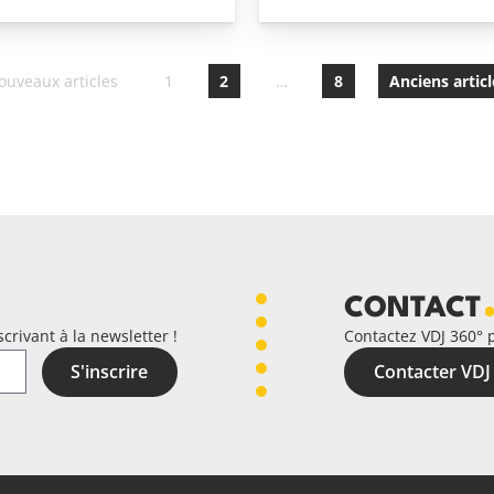
ouveaux
articles
1
2
…
8
Anciens
artic
CONTACT
crivant à la newsletter !
Contactez VDJ 360° 
S'inscrire
Contacter VDJ