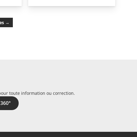
les
→
pour toute information ou correction.
 360°