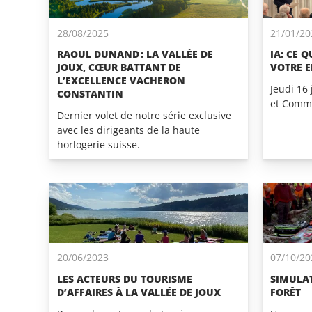
28/08/2025
21/01/20
RAOUL DUNAND : LA VALLÉE DE
IA: CE 
JOUX, CŒUR BATTANT DE
VOTRE E
L’EXCELLENCE VACHERON
Jeudi 16 
CONSTANTIN
et Comme
Dernier volet de notre série exclusive
avec les dirigeants de la haute
horlogerie suisse.
20/06/2023
07/10/20
LES ACTEURS DU TOURISME
SIMULA
D’AFFAIRES À LA VALLÉE DE JOUX
FORÊT