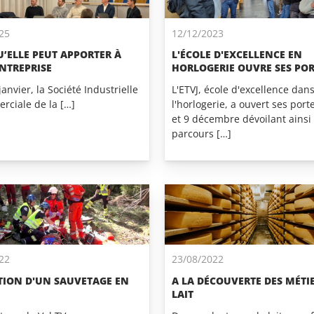
25
12/12/2023
QU’ELLE PEUT APPORTER À
L'ÉCOLE D'EXCELLENCE EN
NTREPRISE
HORLOGERIE OUVRE SES POR
janvier, la Société Industrielle
L'ETVJ, école d'excellence dans
rciale de la […]
l'horlogerie, a ouvert ses porte
et 9 décembre dévoilant ainsi 
parcours […]
22
23/08/2022
TION D'UN SAUVETAGE EN
A LA DÉCOUVERTE DES MÉTI
LAIT