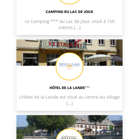
CAMPING DU LAC DE JOUX
Le Camping *** du Lac de Joux, situé à 150
mètres […]
HÔTEL DE LA LANDE***
L’Hôtel de la Lande est situé au centre du village
[…]