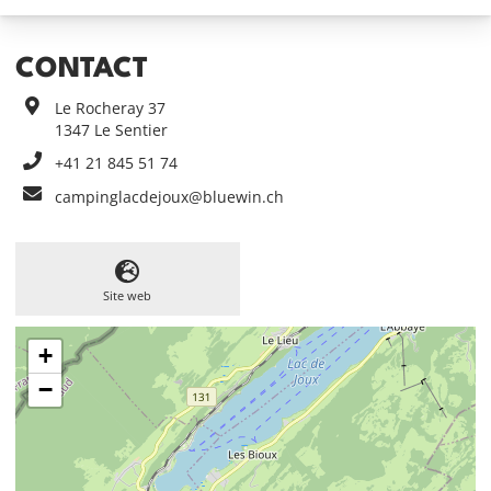
CONTACT
Le Rocheray 37
1347
Le Sentier
+41 21 845 51 74
campinglacdejoux@bluewin.ch
Site web
+
−