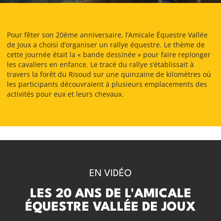
Pour fêter son 20ème anniversaire, l’Amicale Équestre Vallée
de Joux a choisi d’organiser un rallye équestre. Le thème de
cette journée était la « bande dessinée » pour faire replonger
les cavaliers en enfance. Le tracé du rallye s’établissait à
travers la forêt du Risoud sur une quinzaine de kilomètres où
les participants découvraient à plusieurs emplacements des
activités pour eux et leurs chevaux.
EN VIDÉO
LES 20 ANS DE L'AMICALE
ÉQUESTRE VALLÉE DE JOUX