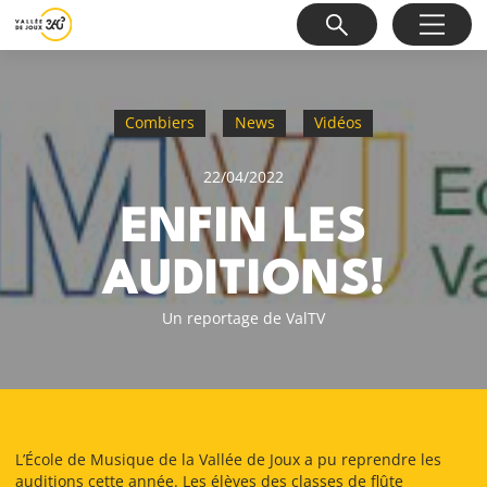
Combiers
News
Vidéos
22/04/2022
ENFIN LES
AUDITIONS!
Un reportage de ValTV
L’École de Musique de la Vallée de Joux a pu reprendre les
auditions cette année. Les élèves des classes de flûte