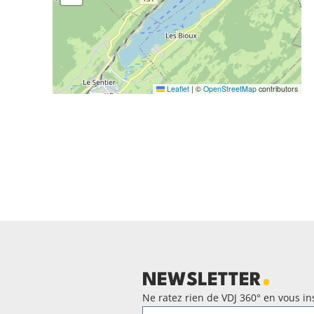
Leaflet
|
©
OpenStreetMap
contributors
NEWSLETTER
Ne ratez rien de VDJ 360° en vous ins