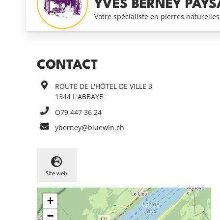
YVES BERNEY PAYS
Votre spécialiste en pierres naturelles
CONTACT
ROUTE DE L'HÔTEL DE VILLE 3
1344
L'ABBAYE
O79 447 36 24
yberney@bluewin.ch
Site web
+
−