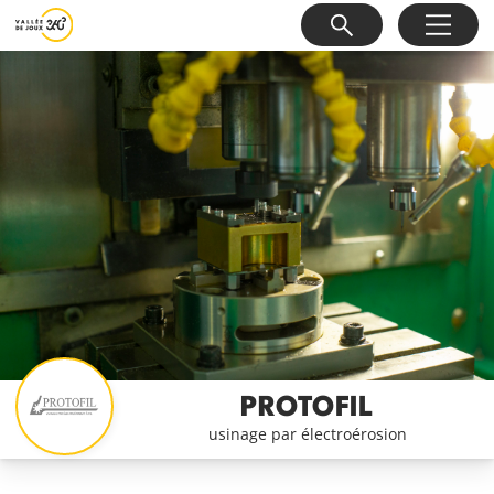
PROTOFIL
usinage par électroérosion