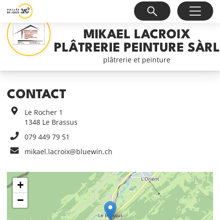
MIKAEL LACROIX
PLÂTRERIE PEINTURE SÀRL
plâtrerie et peinture
CONTACT
Le Rocher 1
1348
Le Brassus
079 449 79 51
mikael.lacroix@bluewin.ch
+
−