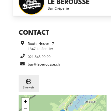
LE BÉROUSSE
Bar-Crêperie
CONTACT
Route Neuve 17
1347
Le Sentier
021.845.90.90
bar@leberousse.ch
Site web
+
−