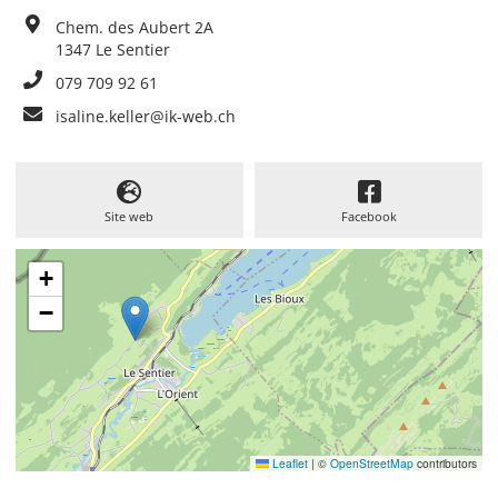
Chem. des Aubert 2A
1347
Le Sentier
079 709 92 61
isaline.keller@ik-web.ch
Site web
Facebook
+
−
Leaflet
|
©
OpenStreetMap
contributors