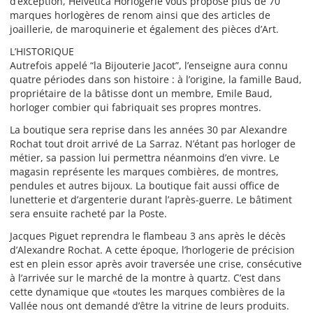
d’exception, Helvetica Horlogerie vous propose plus de 70
marques horlogères de renom ainsi que des articles de
joaillerie, de maroquinerie et également des pièces d’Art.
L’HISTORIQUE
Autrefois appelé “la Bijouterie Jacot”, l’enseigne aura connu
quatre périodes dans son histoire : à l’origine, la famille Baud,
propriétaire de la bâtisse dont un membre, Emile Baud,
horloger combier qui fabriquait ses propres montres.
La boutique sera reprise dans les années 30 par Alexandre
Rochat tout droit arrivé de La Sarraz. N’étant pas horloger de
métier, sa passion lui permettra néanmoins d’en vivre. Le
magasin représente les marques combières, de montres,
pendules et autres bijoux. La boutique fait aussi office de
lunetterie et d’argenterie durant l’après-guerre. Le bâtiment
sera ensuite racheté par la Poste.
Jacques Piguet reprendra le flambeau 3 ans après le décès
d’Alexandre Rochat. A cette époque, l’horlogerie de précision
est en plein essor après avoir traversée une crise, consécutive
à l’arrivée sur le marché de la montre à quartz. C’est dans
cette dynamique que «toutes les marques combières de la
Vallée nous ont demandé d’être la vitrine de leurs produits.