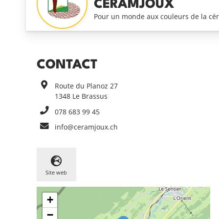
CERAMJOUX
Pour un monde aux couleurs de la cé
CONTACT
Route du Planoz 27
1348
Le Brassus
078 683 99 45
info@ceramjoux.ch
Site web
+
−