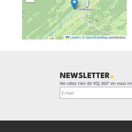
Leaflet
|
©
OpenStreetMap
contributors
NEWSLETTER
Ne ratez rien de VDJ 360° en vous ins