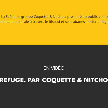
à La Scène, le groupe Coquette & Nitcho a présenté au public comb
ballade musicale à travers le Risoud et ses cabanes sur fond de j
EN VIDÉO
REFUGE, PAR COQUETTE & NITCH