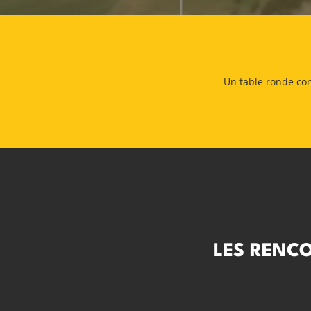
Un table ronde con
LES RENC