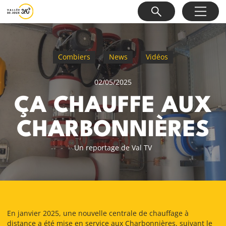
Combiers
News
Vidéos
02/05/2025
ÇA CHAUFFE AUX
CHARBONNIÈRES
Un reportage de Val TV
En janvier 2025, une nouvelle centrale de chauffage à
distance a été mise en service aux Charbonnières, suivant le