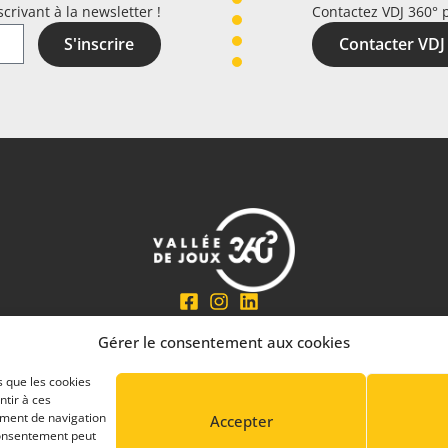
crivant à la newsletter !
Contactez VDJ 360° 
S'inscrire
Contacter VDJ
En partenariat avec
Gérer le consentement aux cookies
s que les cookies
ntir à ces
ement de navigation
Accepter
 consentement peut