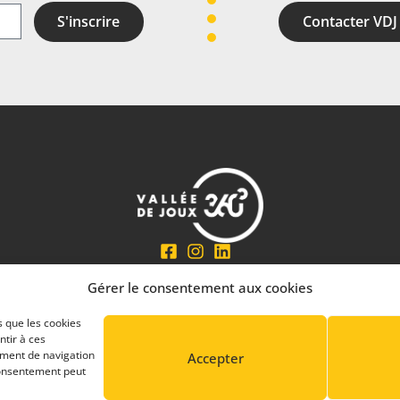
S'inscrire
Contacter VDJ
En partenariat avec
Gérer le consentement aux cookies
s que les cookies
ntir à ces
ement de navigation
Accepter
 consentement peut