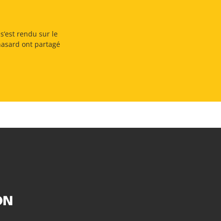
s’est rendu sur le
 hasard ont partagé
ON