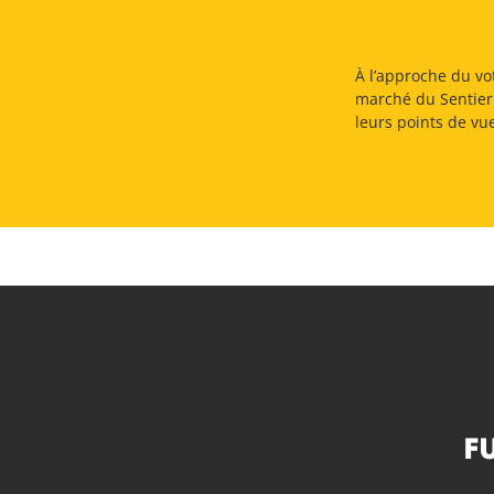
À l’approche du vo
marché du Sentier 
leurs points de vu
F