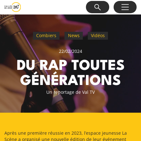
Combiers
News
Vidéos
22/02/2024
DU RAP TOUTES
GÉNÉRATIONS
Un reportage de Val TV
Après une première réussie en 2023, l’espace jeunesse La
Scène a organisé une nouvelle édition de leur événement