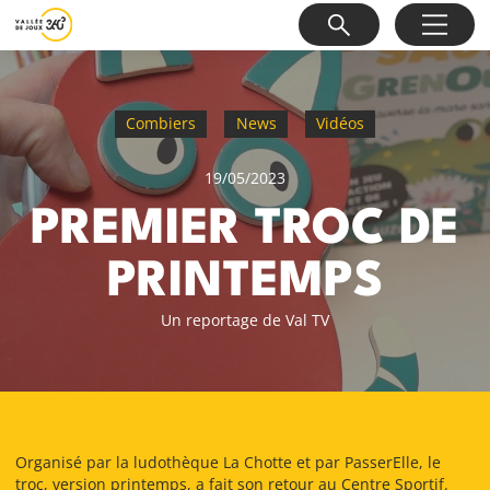
Combiers
News
Vidéos
19/05/2023
PREMIER TROC DE
PRINTEMPS
Un reportage de Val TV
Organisé par la ludothèque La Chotte et par PasserElle, le
troc, version printemps, a fait son retour au Centre Sportif.