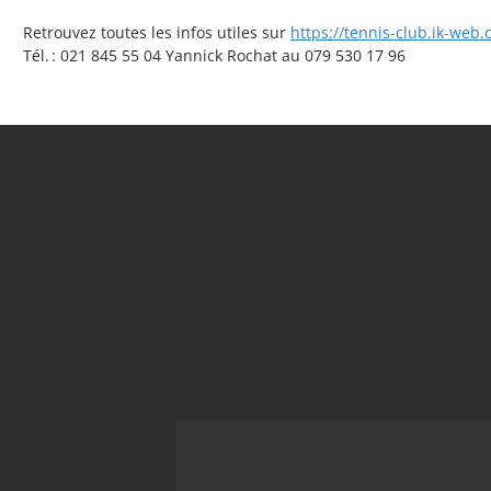
Retrouvez toutes les infos utiles sur
https://tennis-club.ik-web.
Tél. : 021 845 55 04 Yannick Rochat au 079 530 17 96