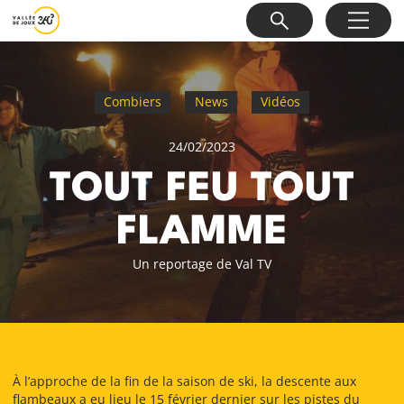
Combiers
News
Vidéos
24/02/2023
TOUT FEU TOUT
FLAMME
Un reportage de Val TV
À l’approche de la fin de la saison de ski, la descente aux
flambeaux a eu lieu le 15 février dernier sur les pistes du