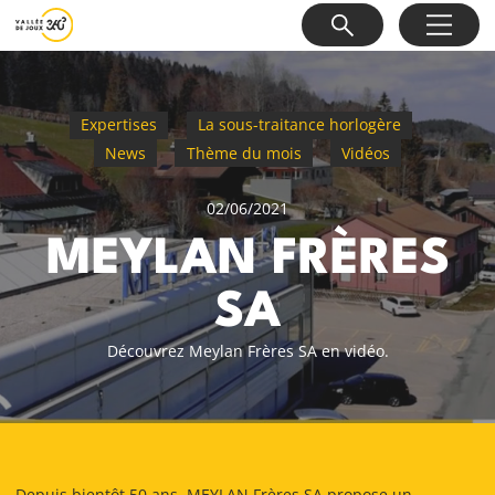
Expertises
La sous-traitance horlogère
News
Thème du mois
Vidéos
02/06/2021
MEYLAN FRÈRES
SA
Découvrez Meylan Frères SA en vidéo.
Depuis bientôt 50 ans, MEYLAN Frères SA propose un