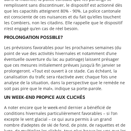
remplissent sans discontinuer, le dispositif est actionné dès
que les capacités atteignent 80% - 90%. La police cantonale
est consciente de ces nuisances et du fait qu’elles touchent
les Combiers, non les citadins. Elle rappelle que le dispositif
n’est engagé qu’en cas de réel besoin.
PROLONGATION POSSIBLE?
Les prévisions favorables pour les prochaines semaines (du
point de vue des activités hivernales et notamment d’une
éventuelle ouverture du lac au patinage) laissent présager
que ces mesures initialement prévues jusqu’à fin janvier se
prolongeront. «Tout est ouvert à ce stade. Cas échéant, la
canalisation du trafic sera réactivée avec chaque fois une
analyse de la situation, dans la perspective que le remède ne
soit pas pire que le mal», indique sa porte-parole.
UN WEEK-END PROPICE AUX CLICHÉS
A noter encore que le week-end dernier a bénéficié de
conditions hivernales particulièrement favorables – si l’on
excepte le vent glacial – ce qui aura permis à un grand
nombre d’adeptes de ski de fond, de piste, de raquettes et de
luge, de multiplier les clichés, tous plus beaux les uns que les