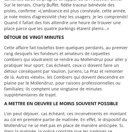
Sur le terrain, Charly Buffet, fidèle traceur bénévole des
pistes, confirme: «L’ambiance est plus conviviale, cette année,
je note moins d’agressivité chez les usagers. Je les comprends!
Quand il fallait des fois attendre une heure de trouver une
place parce que les quatre parkings étaient pleins…»
DÉTOUR DE VINGT MINUTES
Cette affaire fait toutefois bien quelques perdants, au premier
rang desquels les fondeurs et amateurs de raquettes
combiers qui voudraient se rendre au Mollendruz pour aller y
pratiquer leur sport. Cas échéant, ceux-ci doivent faire un
détour conséquent par Vaulion, Juriens, La Praz et remonter
de là. Autres «lésés», les Combiers qui doivent descendre en
plaine par le Mollendruz, pour raisons professionnelles ou
familiales; ils comptent une vingtaine de minutes
supplémentaires de trajet.
A METTRE EN OEUVRE LE MOINS SOUVENT POSSIBLE
L’on peut déjouer, cas échéant, ces inconvénients en montant
au col en première partie de matinée. En effet, le dispositif du
Mollendruz ne se met pas en place de manière anticipée. Si,
dans la matinée, la police constate que les parkings se