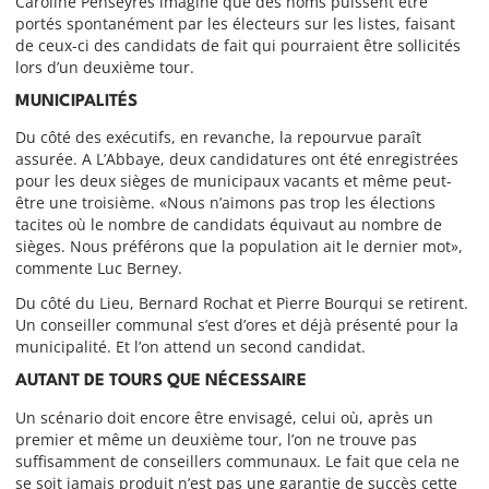
Caroline Penseyres imagine que des noms puissent être
portés spontanément par les électeurs sur les listes, faisant
de ceux-ci des candidats de fait qui pourraient être sollicités
lors d’un deuxième tour.
MUNICIPALITÉS
Du côté des exécutifs, en revanche, la repourvue paraît
assurée. A L’Abbaye, deux candidatures ont été enregistrées
pour les deux sièges de municipaux vacants et même peut-
être une troisième. «Nous n’aimons pas trop les élections
tacites où le nombre de candidats équivaut au nombre de
sièges. Nous préférons que la population ait le dernier mot»,
commente Luc Berney.
Du côté du Lieu, Bernard Rochat et Pierre Bourqui se retirent.
Un conseiller communal s’est d’ores et déjà présenté pour la
municipalité. Et l’on attend un second candidat.
AUTANT DE TOURS QUE NÉCESSAIRE
Un scénario doit encore être envisagé, celui où, après un
premier et même un deuxième tour, l’on ne trouve pas
suffisamment de conseillers communaux. Le fait que cela ne
se soit jamais produit n’est pas une garantie de succès cette