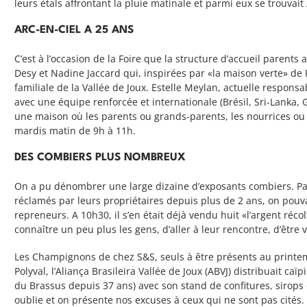
leurs étals affrontant la pluie matinale et parmi eux se trouvait 
ARC-EN-CIEL A 25 ANS
C’est à l’occasion de la Foire que la structure d’accueil parent
Desy et Nadine Jaccard qui, inspirées par «la maison verte» de F
familiale de la Vallée de Joux. Estelle Meylan, actuelle respon
avec une équipe renforcée et internationale (Brésil, Sri-Lanka, 
une maison où les parents ou grands-parents, les nourrices ou l
mardis matin de 9h à 11h.
DES COMBIERS PLUS NOMBREUX
On a pu dénombrer une large dizaine d’exposants combiers. Parm
réclamés par leurs propriétaires depuis plus de 2 ans, on pouva
repreneurs. A 10h30, il s’en était déjà vendu huit «l’argent réc
connaître un peu plus les gens, d’aller à leur rencontre, d’être v
Les Champignons de chez S&S, seuls à être présents au printemps
Polyval, l’Aliança Brasileira Vallée de Joux (ABVJ) distribuait 
du Brassus depuis 37 ans) avec son stand de confitures, sirops 
oublie et on présente nos excuses à ceux qui ne sont pas cités.