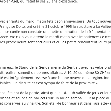
Arc-en-Ciel, qui fêtait là ses 25 ans d’existence.
s avec enfants du mardi matin fêtait son anniversaire. Un tout nouv
rançoise Dolto, ont créé le 31 octobre 1995 la structure à La Vallée.
sable se confie «on constate une nette diminution de la fréquentati
Grèce, etc.)! On vous attend le mardi matin avec impatience! Ce n’e
es promeneurs sont accueillis et où les petits rencontrent leurs pr
i eux, le Stand de la Gendarmerie du Sentier, avec les vélos orph
it réaliser samedi de bonnes affaires: A 10, 20 ou même 30 CHF en f
olté est intégralement reversé à une bonne oeuvre de la région, ind
isibles. On discute et c’est sympa de faire de la proximité.»
, étaient de la partie, ainsi que le Ski-Club Vallée de Joux et leur
caïpirinhas et soupes de haricots sur un air de samba… Sur la place
et conserves au vinaigre. Son étal «le bonheur est dans l’assiette