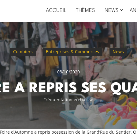
ACCUEIL
THÈMES
NEWS
AN
Combiers
Entreprises & Commerces
News
08/10/2020
RE A REPRIS SES QU
Fréquentation en baisse
 Foire d’Automne a repris possession de la Grand’Rue du Sentier. Q