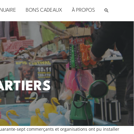
NUAIRE
BONS CADEAUX
À PROPOS
ARTIERS
uarante-sept commerçants et organisations ont pu installer