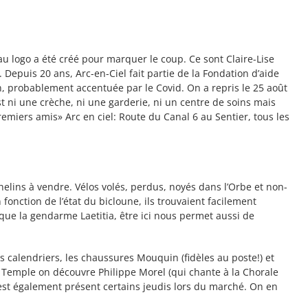
eau logo a été créé pour marquer le coup. Ce sont Claire-Lise
 Depuis 20 ans, Arc-en-Ciel fait partie de la Fondation d’aide
on, probablement accentuée par le Covid. On a repris le 25 août
st ni une crèche, ni une garderie, ni un centre de soins mais
emiers amis» Arc en ciel: Route du Canal 6 au Sentier, tous les
elins à vendre. Vélos volés, perdus, noyés dans l’Orbe et non-
onction de l’état du bicloune, ils trouvaient facilement
ique la gendarme Laetitia, être ici nous permet aussi de
s calendriers, les chaussures Mouquin (fidèles au poste!) et
 du Temple on découvre Philippe Morel (qui chante à la Chorale
» est également présent certains jeudis lors du marché. On en