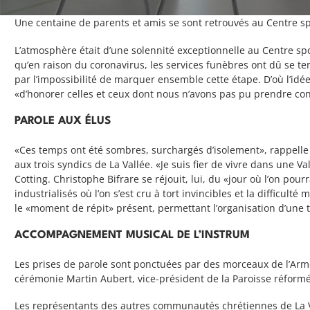
Une centaine de parents et amis se sont retrouvés au Centre spor
L’atmosphère était d’une solennité exceptionnelle au Centre sp
qu’en raison du coronavirus, les services funèbres ont dû se te
par l’impossibilité de marquer ensemble cette étape. D’où l’idée
«d’honorer celles et ceux dont nous n’avons pas pu prendre c
PAROLE AUX ÉLUS
«Ces temps ont été sombres, surchargés d’isolement», rappelle l
aux trois syndics de La Vallée. «Je suis fier de vivre dans une V
Cotting. Christophe Bifrare se réjouit, lui, du «jour où l’on po
industrialisés où l’on s’est cru à tort invincibles et la difficul
le «moment de répit» présent, permettant l’organisation d’une 
ACCOMPAGNEMENT MUSICAL DE L’INSTRUM
Les prises de parole sont ponctuées par des morceaux de l’Armé
cérémonie Martin Aubert, vice-président de la Paroisse réform
Les représentants des autres communautés chrétiennes de La Va