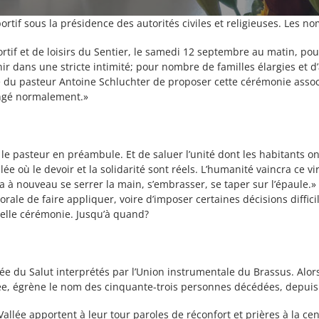
tif sous la présidence des autorités civiles et religieuses. Les no
ortif et de loisirs du Sentier, le samedi 12 septembre au matin, 
nir dans une stricte intimité; pour nombre de familles élargies et 
 du pasteur Antoine Schluchter de proposer cette cérémonie associan
ongé normalement.»
e pasteur en préambule. Et de saluer l’unité dont les habitants on
allée où le devoir et la solidarité sont réels. L’humanité vaincra ce
urra à nouveau se serrer la main, s’embrasser, se taper sur l’épaule
té morale de faire appliquer, voire d’imposer certaines décisions diff
telle cérémonie. Jusqu’à quand?
e du Salut interprétés par l’Union instrumentale du Brassus. Alor
ée, égrène le nom des cinquante-trois personnes décédées, depuis 
llée apportent à leur tour paroles de réconfort et prières à la ce