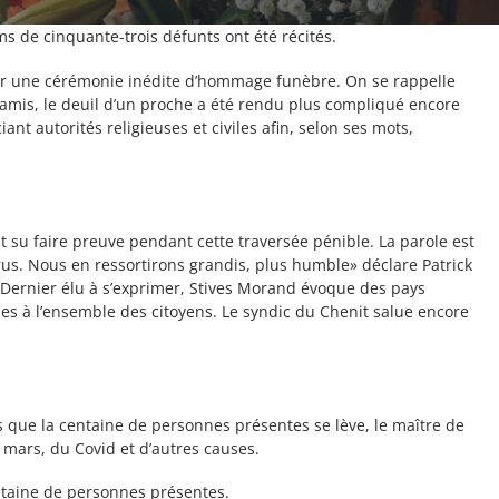
ms de cinquante-trois défunts ont été récités.
pour une cérémonie inédite d’hommage funèbre. On se rappelle
d’amis, le deuil d’un proche a été rendu plus compliqué encore
t autorités religieuses et civiles afin, selon ses mots,
t su faire preuve pendant cette traversée pénible. La parole est
 virus. Nous en ressortirons grandis, plus humble» déclare Patrick
.» Dernier élu à s’exprimer, Stives Morand évoque des pays
iciles à l’ensemble des citoyens. Le syndic du Chenit salue encore
s que la centaine de personnes présentes se lève, le maître de
mars, du Covid et d’autres causes.
ntaine de personnes présentes.