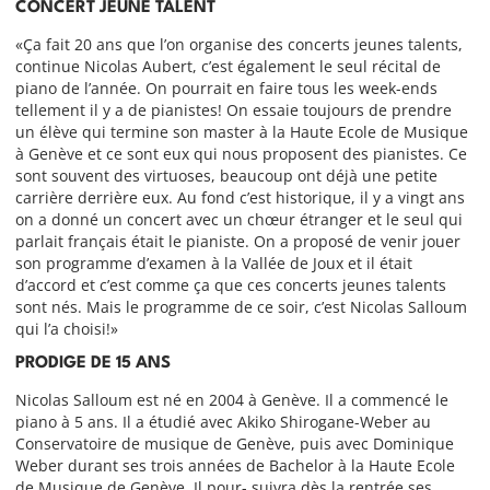
CONCERT JEUNE TALENT
«Ça fait 20 ans que l’on organise des concerts jeunes talents,
continue Nicolas Aubert, c’est également le seul récital de
piano de l’année. On pourrait en faire tous les week-ends
tellement il y a de pianistes! On essaie toujours de prendre
un élève qui termine son master à la Haute Ecole de Musique
à Genève et ce sont eux qui nous proposent des pianistes. Ce
sont souvent des virtuoses, beaucoup ont déjà une petite
carrière derrière eux. Au fond c’est historique, il y a vingt ans
on a donné un concert avec un chœur étranger et le seul qui
parlait français était le pianiste. On a proposé de venir jouer
son programme d’examen à la Vallée de Joux et il était
d’accord et c’est comme ça que ces concerts jeunes talents
sont nés. Mais le programme de ce soir, c’est Nicolas Salloum
qui l’a choisi!»
PRODIGE DE 15 ANS
Nicolas Salloum est né en 2004 à Genève. Il a commencé le
piano à 5 ans. Il a étudié avec Akiko Shirogane-Weber au
Conservatoire de musique de Genève, puis avec Dominique
Weber durant ses trois années de Bachelor à la Haute Ecole
de Musique de Genève. Il pour- suivra dès la rentrée ses