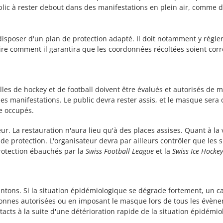
ublic à rester debout dans des manifestations en plein air, comme d
disposer d'un plan de protection adapté. Il doit notamment y régler
crire comment il garantira que les coordonnées récoltées soient corr
es de hockey et de football doivent être évalués et autorisés de 
es manifestations. Le public devra rester assis, et le masque sera
re occupés.
ur. La restauration n'aura lieu qu'à des places assises. Quant à la 
de protection. L'organisateur devra par ailleurs contrôler que les 
protection ébauchés par la
Swiss Football League
et la
Swiss Ice Hocke
ntons. Si la situation épidémiologique se dégrade fortement, un ca
nnes autorisées ou en imposant le masque lors de tous les évènem
ts à la suite d'une détérioration rapide de la situation épidémiolo