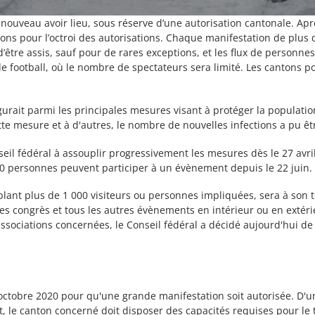
ouveau avoir lieu, sous réserve d’une autorisation cantonale. Après
ions pour l’octroi des autorisations. Chaque manifestation de plus
 d’être assis, sauf pour de rares exceptions, et les flux de personn
e football, où le nombre de spectateurs sera limité. Les cantons po
gurait parmi les principales mesures visant à protéger la populatio
ette mesure et à d'autres, le nombre de nouvelles infections a pu ê
seil fédéral à assouplir progressivement les mesures dès le 27 avri
00 personnes peuvent participer à un évènement depuis le 22 juin.
blant plus de 1 000 visiteurs ou personnes impliquées, sera à son
, les congrès et tous les autres évènements en intérieur ou en exté
 associations concernées, le Conseil fédéral a décidé aujourd'hui 
er octobre 2020 pour qu'une grande manifestation soit autorisée. D'
t, le canton concerné doit disposer des capacités requises pour le 