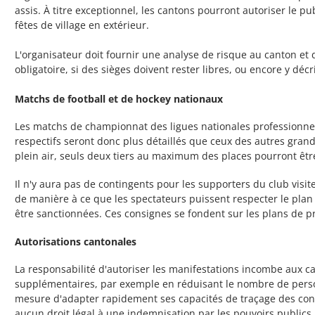
assis. À titre exceptionnel, les cantons pourront autoriser le p
fêtes de village en extérieur.
L'organisateur doit fournir une analyse de risque au canton et 
obligatoire, si des sièges doivent rester libres, ou encore y dé
Matchs de football et de hockey nationaux
Les matchs de championnat des ligues nationales professionnell
respectifs seront donc plus détaillés que ceux des autres grand
plein air, seuls deux tiers au maximum des places pourront êt
Il n'y aura pas de contingents pour les supporters du club visite
de manière à ce que les spectateurs puissent respecter le plan 
être sanctionnées. Ces consignes se fondent sur les plans de 
Autorisations cantonales
La responsabilité d'autoriser les manifestations incombe aux ca
supplémentaires, par exemple en réduisant le nombre de perso
mesure d'adapter rapidement ses capacités de traçage des contac
aucun droit légal à une indemnisation par les pouvoirs publics.