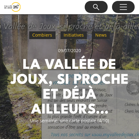
Combiers
Initiatives
News
09/07/2020
LA VALLÉE DE
JOUX, SI PROCHE
ET DÉJÀ
AILLEURS…
Une semaine, une carte postale (4/10)