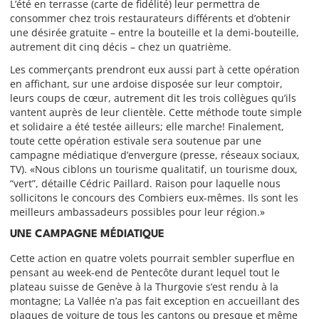
L’été en terrasse (carte de fidélité) leur permettra de
consommer chez trois restaurateurs différents et d’obtenir
une désirée gratuite – entre la bouteille et la demi-bouteille,
autrement dit cinq décis – chez un quatrième.
Les commerçants prendront eux aussi part à cette opération
en affichant, sur une ardoise disposée sur leur comptoir,
leurs coups de cœur, autrement dit les trois collègues qu’ils
vantent auprès de leur clientèle. Cette méthode toute simple
et solidaire a été testée ailleurs; elle marche! Finalement,
toute cette opération estivale sera soutenue par une
campagne médiatique d’envergure (presse, réseaux sociaux,
TV). «Nous ciblons un tourisme qualitatif, un tourisme doux,
“vert”, détaille Cédric Paillard. Raison pour laquelle nous
sollicitons le concours des Combiers eux-mêmes. Ils sont les
meilleurs ambassadeurs possibles pour leur région.»
UNE CAMPAGNE MÉDIATIQUE
Cette action en quatre volets pourrait sembler superflue en
pensant au week-end de Pentecôte durant lequel tout le
plateau suisse de Genève à la Thurgovie s’est rendu à la
montagne; La Vallée n’a pas fait exception en accueillant des
plaques de voiture de tous les cantons ou presque et même