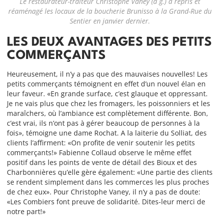
Le restaurateur-traiteur Christophe Vaney (à g.) a repris et
réaménagé les locaux de la boucherie Brunisso à la Grand-Rue du
Sentier en janvier dernier.
LES DEUX AVANTAGES DES PETITS
COMMERÇANTS
Heureusement, il n’y a pas que des mauvaises nouvelles! Les
petits commerçants témoignent en effet d’un nouvel élan en
leur faveur. «En grande surface, c’est glauque et oppressant.
Je ne vais plus que chez les fromagers, les poissonniers et les
maraîchers, où l’ambiance est complètement différente. Bon,
c’est vrai, ils n’ont pas à gérer beaucoup de personnes à la
fois», témoigne une dame Rochat. A la laiterie du Solliat, des
clients l’affirment: «On profite de venir soutenir les petits
commerçants!» Fabienne Collaud observe le même effet
positif dans les points de vente de détail des Bioux et des
Charbonnières qu’elle gère également: «Une partie des clients
se rendent simplement dans les commerces les plus proches
de chez eux». Pour Christophe Vaney, il n’y a pas de doute:
«Les Combiers font preuve de solidarité. Dites-leur merci de
notre part!»